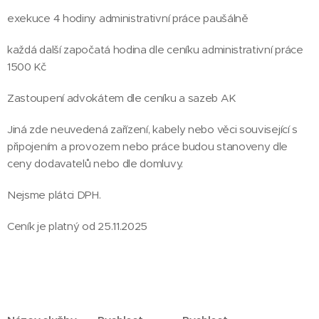
exekuce 4 hodiny administrativní práce paušálně
každá další započatá hodina dle ceníku administrativní práce
1500 Kč
Zastoupení advokátem dle ceníku a sazeb AK
Jiná zde neuvedená zařízení, kabely nebo věci související s
připojením a provozem nebo práce budou stanoveny dle
ceny dodavatelů nebo dle domluvy.
Nejsme plátci DPH.
Ceník je platný od 25.11.2025