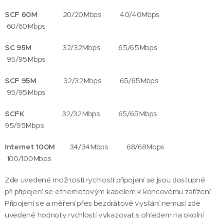
SCF 60M
20/20Mbps 40/40Mbps
60/60Mbps
SC 95M
32/32Mbps 65/65Mbps
95/95Mbps
SCF 95M
32/32Mbps 65/65Mbps
95/95Mbps
SCFK
32/32Mbps 65/65Mbps
95/95Mbps
Internet 100M
34/34Mbps 68/68Mbps
100/100Mbps
Zde uvedené možnosti rychlostí připojení se jsou dostupné
při připojení se ethernetovým kabelem k koncovému zařízení.
Připojení se a měření přes bezdrátové vysílání nemusí zde
uvedené hodnoty rychlostí vykazovat s ohledem na okolní