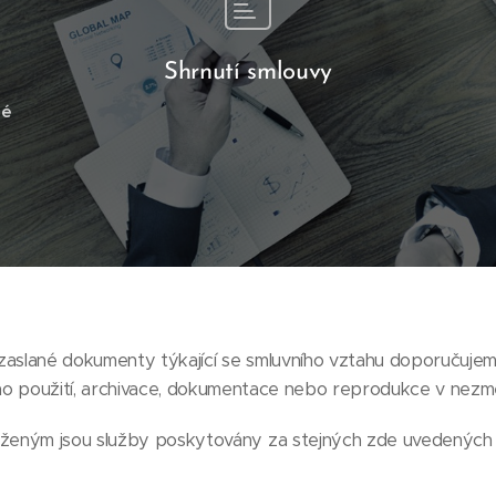
Shrnutí smlouvy
né
slané dokumenty týkající se smluvního vztahu doporučujem
ho použití, archivace, dokumentace nebo reprodukce v ne
ženým jsou služby poskytovány za stejných zde uvedených