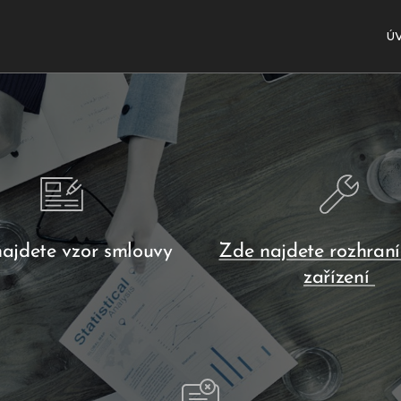
Ú
ajdete vzor smlouvy
Zde najdete rozhraní
zařízení