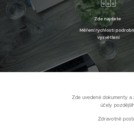
Zde najdete
Měření rychlosti podrob
vysvětlení
Zde uvedené dokumenty a za
účely pozdější
Zdravotně posti