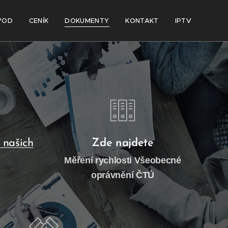
VOD
CENÍK
DOKUMENTY
KONTAKT
IPTV
 našich
Zde najdete
Měření rychlosti Všeobecné
oprávnění ČTÚ