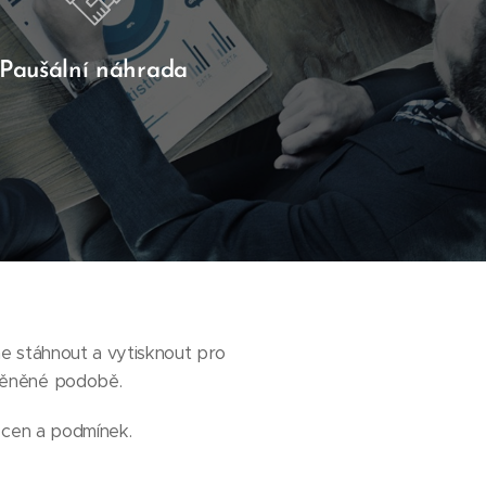
Paušální náhrada
e stáhnout a vytisknout pro
změněné podobě.
 cen a podmínek.