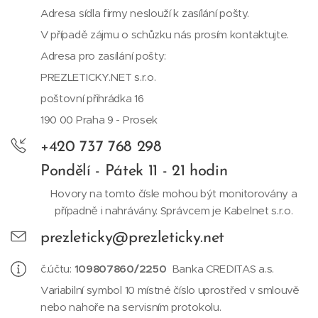
Adresa sídla firmy neslouží k zasílání pošty.
V případě zájmu o schůzku nás prosím kontaktujte.
Adresa pro zasílání pošty:
PREZLETICKY.NET s.r.o.
poštovní přihrádka 16
190 00 Praha 9 - Prosek
+420 737 768 298
Pondělí - Pátek 11 - 21 hodin
Hovory na tomto čísle mohou být monitorovány a
případně i nahrávány. Správcem je Kabelnet s.r.o.
prezleticky@prezleticky.net
č.účtu:
109807860/2250
Banka CREDITAS a.s.
Variabilní symbol 10 místné číslo uprostřed v smlouvě
nebo nahoře na servisním protokolu.